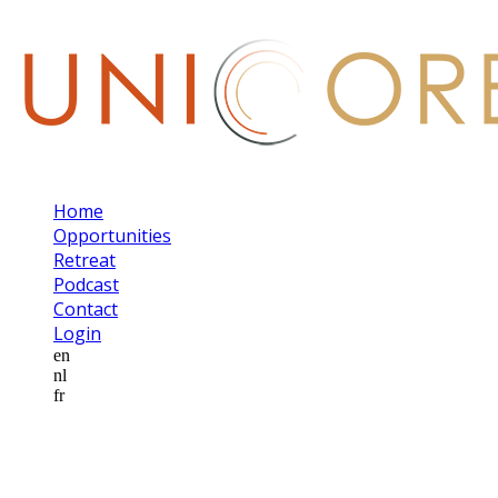
Home
Opportunities
Retreat
Podcast
Contact
Login
en
nl
fr